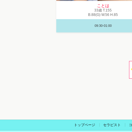
ことは
33歳
T
.155
B
.88(G)
W
.56
H
.85
09:30-01:00
トップページ
セラピスト