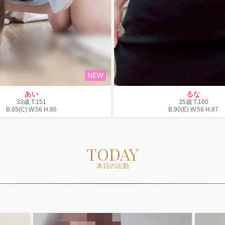
NEW
あい
るな
33歳
T
.151
35歳
T
.160
B
.85(C)
W
.56
H
.86
B
.90(E)
W
.58
H
.87
TODAY
本日の出勤