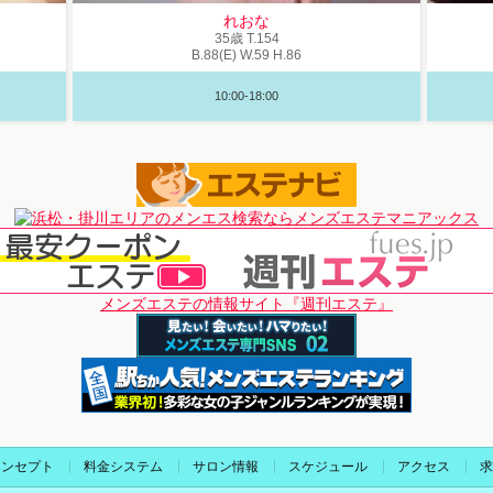
れおな
35歳
T
.154
B
.88(E)
W
.59
H
.86
10:00-18:00
メンズエステの情報サイト『週刊エステ』
コンセプト
料金システム
サロン情報
スケジュール
アクセス
求