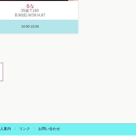
るな
35歳
T
.160
B
.90(E)
W
.58
H
.87
10:00-15:00
人案内
リンク
お問い合わせ